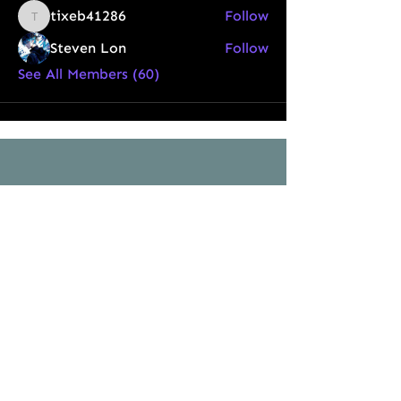
tixeb41286
Follow
tixeb41286
Steven Lon
Follow
See All Members (60)