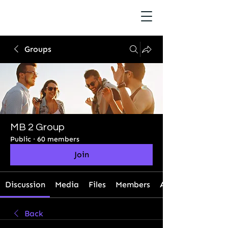
Groups
MB 2 Group
Public
·
60 members
Join
Discussion
Media
Files
Members
About
Back