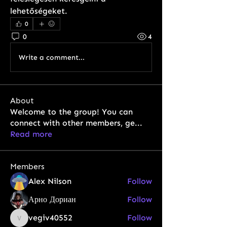
lehetőségeket.
0
0
4
Write a comment...
About
Welcome to the group! You can
connect with other members, ge
...
Read more
Members
Alex Nilson
Follow
Арно Дориан
Follow
vegiv40552
Follow
vegiv40552