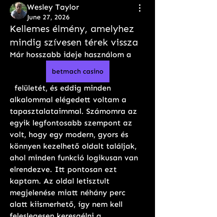
Wesley Taylor
June 27, 2026
Kellemes élmény, amelyhez
mindig szívesen térek vissza
Már hosszabb ideje használom a 
betmach casino
  felületét, és eddig minden 
alkalommal elégedett voltam a 
tapasztalataimmal. Számomra az 
egyik legfontosabb szempont az 
volt, hogy egy modern, gyors és 
könnyen kezelhető oldalt találjak, 
ahol minden funkció logikusan van 
elrendezve. Itt pontosan ezt 
kaptam. Az oldal letisztult 
megjelenése miatt néhány perc 
alatt kiismerhető, így nem kell 
feleslegesen keresgélni a 