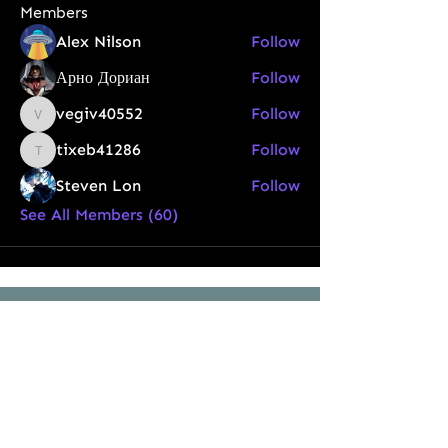
Members
Alex Nilson
Follow
Арно Дориан
Follow
vegiv40552
Follow
vegiv40552
tixeb41286
Follow
tixeb41286
Steven Lon
Follow
See All Members (60)