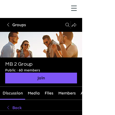
Groups
MB 2 Group
Public
·
60 members
Join
Discussion
Media
Files
Members
About
Back