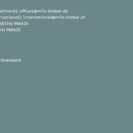
schland):
office1@milz-bieber.de
rnational): international@milz-bieber.ch
 (8334) 986626
34) 986625
rönenbach