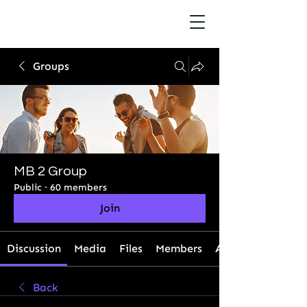
Groups
MB 2 Group
Public
·
60 members
Join
Discussion
Media
Files
Members
About
Back