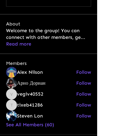
About
Welcome to the group! You can
connect with other members, ge
...
Read more
Members
Alex Nilson
Follow
Арно Дориан
Follow
vegiv40552
Follow
vegiv40552
tixeb41286
Follow
tixeb41286
Steven Lon
Follow
See All Members (60)